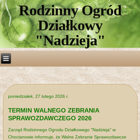
Rodzinny Ogród
Działkowy
"Nadzieja"
poniedziałek, 27 lutego 2026 r.
TERMIN WALNEGO ZEBRANIA
SPRAWOZDAWCZEGO 2026
Zarząd Rodzinnego Ogrodu Działkowego "Nadzieja" w
Chocianowie informuje, że Walne Zebranie Sprawozdawcze