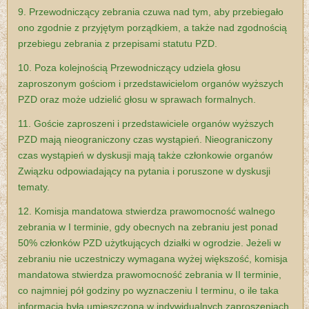
9. Przewodniczący zebrania czuwa nad tym, aby przebiegało
ono zgodnie z przyjętym porządkiem, a także nad zgodnością
przebiegu zebrania z przepisami statutu PZD.
10. Poza kolejnością Przewodniczący udziela głosu
zaproszonym gościom i
przedstawicielom organów wyższych
PZD oraz może udzielić głosu w sprawach
formalnych.
11. Goście zaproszeni i przedstawiciele organów wyższych
PZD mają nieograniczony czas wystąpień. Nieograniczony
czas wystąpień w dyskusji mają także członkowie organów
Związku odpowiadający na pytania i poruszone w dyskusji
tematy.
12. Komisja mandatowa stwierdza prawomocność walnego
zebrania w I terminie, gdy obecnych na zebraniu jest ponad
50% członków PZD użytkujących działki w ogrodzie. Jeżeli w
zebraniu nie uczestniczy wymagana wyżej większość, komisja
mandatowa stwierdza prawomocność zebrania w II terminie,
co najmniej pół godziny po wyznaczeniu I terminu, o ile taka
informacja była umieszczona w indywidualnych zaproszeniach