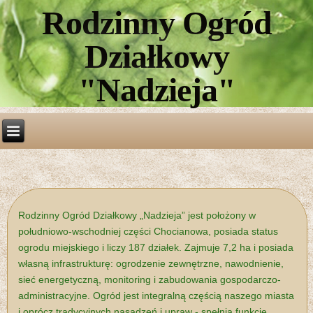
Rodzinny Ogród
Działkowy
"Nadzieja"
Rodzinny Ogród Działkowy „Nadzieja” jest położony w
południowo-wschodniej części Chocianowa, posiada status
ogrodu miejskiego i liczy 187 działek. Zajmuje 7,2 ha i posiada
własną infrastrukturę: ogrodzenie zewnętrzne, nawodnienie,
sieć energetyczną, monitoring i zabudowania gospodarczo-
administracyjne. Ogród jest integralną częścią naszego miasta
i oprócz tradycyjnych nasadzeń i upraw - spełnia funkcję