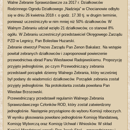
Walne Zebranie Sprawozdawcze za 2017 r. Działkowców
Rodzinnego Ogrodu Działkowego „Nadzieja” w Chocianowie odbyło
się w dniu 26 kwietnia 2018 r. o godz. 17.30 tj. w drugim terminie,
ponieważ uczestniczyło w nim mniej niż 50% działkowców. W
Walnym Zebraniu udział wzięło 21 działkowców, co stanowi 8%
ogółu. W Zebraniu uczestniczył przedstawiciel Okręgowego Zarządu
PZD w Legnicy, Pan Bolesław Huzarski.
Zebranie otworzył Prezes Zarządu Pan Zenon Bakalarz. Na wstępie
powitał zebranych działkowców i zaproponował powierzenie
przewodnictwa obrad Panu Wiesławowi Radojewskiemu. Propozycję
przyjęto jednogłośnie, po czym Przewodniczący zebrania
przedstawił porządek dzienny Walnego Zebrania, który wcześniej
był podany do wiadomości działkowców. Porządek zebrania został
przyjęty jednogłośnie. Na protokolanta została powołana Pan
Wiesław Brzozowski.
Przewodniczący przedstawił regulamin Walnego Zebrania
Sprawozdawczego Członków ROD, który został zatwierdzony
jednogłośnie. Następnie przystąpiono do wyboru Komisji roboczych.
W wyniku głosowania powołano jednogłośnie Komisję Mandatową,
Komisję Wyborczą oraz Komisję Uchwał i Wniosków. W skład