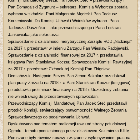
Komisji Mandatowej weszli: Pan Jacek Steć – przewodniczący i
Pan Domagalski Zygmunt – sekretarz. Komisja Wyborcza została
wybrana w składzie: Pani Małgorzata Mędrek i Pan Tadeusz
Korzeniowski. Do Komisji Uchwał i Wniosków wybrano: Pana
Tadeusza Duszeńko – jako przewodniczącego i Pana Lesława
Jankowiaka jako sekretarza.
Sprawozdanie z działalności merytorycznej Zarządu ROD „Nadzieja”
za 2017 r. przedstawił w imieniu Zarządu Pan Wiesław Radojewski.
Sprawozdanie z działalności finansowej za 2017 r. przedstawiła
księgowa Pani Stanisława Koczur. Sprawozdanie Komisji Rewizyjnej
za 2017 r. przedstawił Członek tej Komisji Pan Zbigniew
Demiańczuk. Następnie Prezes Pan Zenon Bakalarz przedstawił
plan pracy Zarządu na 2018 r. a Pani Stanisława Koczur (księgowa)
przedstawiła preliminarz finansowy na 2018 r. Uczestnicy zebrania
nie wnieśli uwag do przedstawionych sprawozdań.
Przewodniczący Komisji Mandatowej Pan Jacek Steć przedstawił
protokół Komisji, stwierdzający prawomocność Walnego Zebrania
Sprawozdawczego do podejmowania Uchwał.
Dyskutowano nad tematem melioracji rowu od strony południowej
Ogrodu - tematu podniesionego przez działkowca Kazimierza Kllitę.
Poruszane były również sprawy związane z wykonywaniem prac na