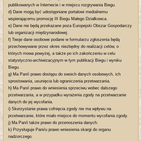
publikowanych w Internecie i w miejscu rozgrywania Biegu.
d) Dane mogą być udostępniane portalowi medialnemu
wspierającemu promocję III Biegu Małego Działkowca.
e) Dane nie będą przekazane poza Europejski Obszar Gospodarczy
lub organizacji międzynarodowej.
f) Twoje dane osobowe podane w formularzu zgłoszenia będą
przechowywane przez okres niezbędny do realizacji celów, o
których mowa powyżej, a także po ich zakończeniu w celu
statystyczno-archiwizacyjnym w tym publikacji Biegu i wyniku
Biegu.
g) Ma Pan/i prawo dostępu do swoich danych osobowych, ich
sprostowania, usunięcia lub ograniczenia przetwarzania.
h) Ma Pan/i prawo do wniesienia sprzeciwu wobec dalszego
przetwarzania, a w przypadku wyrażenia zgody na przetwarzanie
danych do jej wycofania.
i) Skorzystanie prawa cofnięcia zgody nie ma wpływu na
przetwarzanie, które miało miejsce do momentu wycofania zgody.
j) Ma Pan/i także prawo do przenoszenia danych.
k) Przysługuje Pani/u prawo wniesienia skargi do organu
nadzorczego.