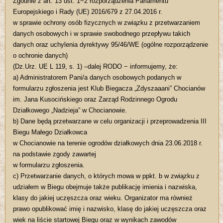
Zgodnie z art. 13 ust. 1−2 rozporządzenia Parlamentu
Europejskiego i Rady (UE) 2016/679 z 27.04.2016 r.
w sprawie ochrony osób fizycznych w związku z przetwarzaniem
danych osobowych i w sprawie swobodnego przepływu takich
danych oraz uchylenia dyrektywy 95/46/WE (ogólne rozporządzenie
o ochronie danych)
(Dz.Urz. UE L 119, s. 1) –dalej RODO − informujemy, że:
a) Administratorem Pani/a danych osobowych podanych w
formularzu zgłoszenia jest Klub Biegacza „Zdyszaaani” Chocianów
im. Jana Kusocińskiego oraz Zarząd Rodzinnego Ogrodu
Działkowego „Nadzieja” w Chocianowie.
b) Dane będą przetwarzane w celu organizacji i przeprowadzenia III
Biegu Małego Działkowca
w Chocianowie na terenie ogrodów działkowych dnia 23.06.2018 r.
na podstawie zgody zawartej
w formularzu zgłoszenia.
c) Przetwarzanie danych, o których mowa w ppkt. b w związku z
udziałem w Biegu obejmuje także publikację imienia i nazwiska,
klasy do jakiej uczęszcza oraz wieku. Organizator ma również
prawo opublikować imię i nazwisko, klasę do jakiej uczęszcza oraz
wiek na liście startowej Biegu oraz w wynikach zawodów