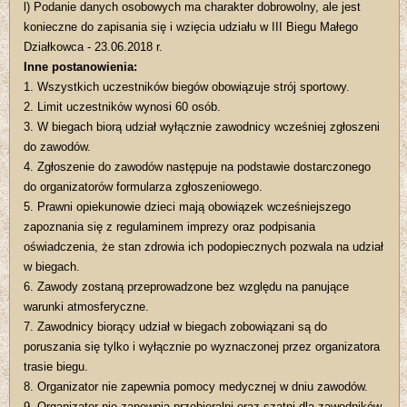
l) Podanie danych osobowych ma charakter dobrowolny, ale jest
konieczne do zapisania się i wzięcia udziału w III Biegu Małego
Działkowca - 23.06.2018 r.
Inne postanowienia:
1. Wszystkich uczestników biegów obowiązuje strój sportowy.
2. Limit uczestników wynosi 60 osób.
3. W biegach biorą udział wyłącznie zawodnicy wcześniej zgłoszeni
do zawodów.
4. Zgłoszenie do zawodów następuje na podstawie dostarczonego
do organizatorów formularza zgłoszeniowego.
5. Prawni opiekunowie dzieci mają obowiązek wcześniejszego
zapoznania się z regulaminem imprezy oraz podpisania
oświadczenia, że stan zdrowia ich podopiecznych pozwala na udział
w biegach.
6. Zawody zostaną przeprowadzone bez względu na panujące
warunki atmosferyczne.
7. Zawodnicy biorący udział w biegach zobowiązani są do
poruszania się tylko i wyłącznie po wyznaczonej przez organizatora
trasie biegu.
8. Organizator nie zapewnia pomocy medycznej w dniu zawodów.
9. Organizator nie zapewnia przebieralni oraz szatni dla zawodników.