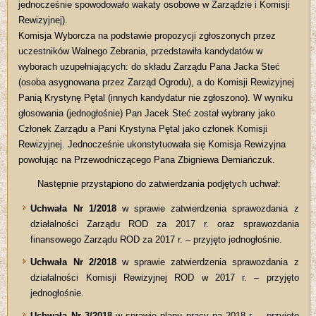
jednocześnie spowodowało wakaty osobowe w Zarządzie i Komisji
Rewizyjnej).
Komisja Wyborcza na podstawie propozycji zgłoszonych przez
uczestników Walnego Zebrania, przedstawiła kandydatów w
wyborach uzupełniających: do składu Zarządu Pana Jacka Steć
(osoba asygnowana przez Zarząd Ogrodu), a do Komisji Rewizyjnej
Panią Krystynę Pętal (innych kandydatur nie zgłoszono). W wyniku
głosowania (jednogłośnie) Pan Jacek Steć został wybrany jako
Członek Zarządu a Pani Krystyna Pętal jako członek Komisji
Rewizyjnej. Jednocześnie ukonstytuowała się Komisja Rewizyjna
powołując na Przewodniczącego Pana Zbigniewa Demiańczuk.
Następnie przystąpiono do zatwierdzania podjętych uchwał:
Uchwała Nr 1/2018
w sprawie zatwierdzenia sprawozdania z
działalności Zarządu ROD za 2017 r. oraz sprawozdania
finansowego Zarządu ROD za 2017 r. – przyjęto jednogłośnie.
Uchwała Nr 2/2018
w sprawie zatwierdzenia sprawozdania z
działalności Komisji Rewizyjnej ROD w 2017 r. – przyjęto
jednogłośnie.
Uchwała Nr 3/2018
w sprawie planu pracy na 2018 r. – przyjęto