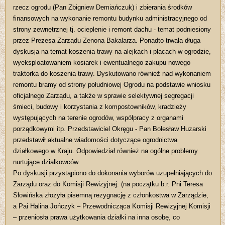
rzecz ogrodu (Pan Zbigniew Demiańczuk) i zbierania środków
finansowych na wykonanie remontu budynku administracyjnego od
strony zewnętrznej tj. ocieplenie i remont dachu - temat podniesiony
przez Prezesa Zarządu Zenona Bakalarza. Ponadto trwała długa
dyskusja na temat koszenia trawy na alejkach i placach w ogrodzie,
wyeksploatowaniem kosiarek i ewentualnego zakupu nowego
traktorka do koszenia trawy. Dyskutowano również nad wykonaniem
remontu bramy od strony południowej Ogrodu na podstawie wniosku
oficjalnego Zarządu, a także w sprawie selektywnej segregacji
śmieci, budowy i korzystania z kompostowników, kradzieży
występujących na terenie ogrodów, współpracy z organami
porządkowymi itp. Przedstawiciel Okręgu - Pan Bolesław Huzarski
przedstawił aktualne wiadomości dotyczące ogrodnictwa
działkowego w Kraju. Odpowiedział również na ogólne problemy
nurtujące działkowców.
Po dyskusji przystąpiono do dokonania wyborów uzupełniających do
Zarządu oraz do Komisji Rewizyjnej. (na początku b.r. Pni Teresa
Słowińska złożyła pisemną rezygnację z członkostwa w Zarządzie,
a Pai Halina Jończyk – Przewodnicząca Komisji Rewizyjnej Komisji
– przeniosła prawa użytkowania działki na inna osobę, co