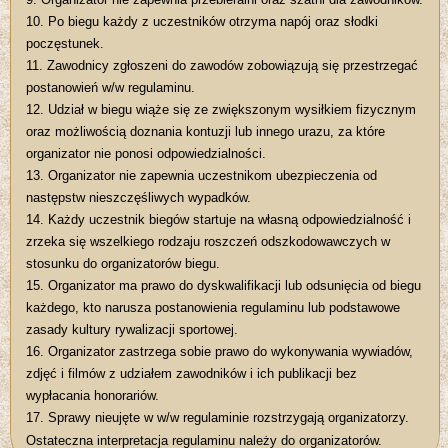
10. Po biegu każdy z uczestników otrzyma napój oraz słodki
poczęstunek.
11. Zawodnicy zgłoszeni do zawodów zobowiązują się przestrzegać
postanowień w/w regulaminu.
12. Udział w biegu wiąże się ze zwiększonym wysiłkiem fizycznym
oraz możliwością doznania kontuzji lub innego urazu, za które
organizator nie ponosi odpowiedzialności.
13. Organizator nie zapewnia uczestnikom ubezpieczenia od
następstw nieszczęśliwych wypadków.
14. Każdy uczestnik biegów startuje na własną odpowiedzialność i
zrzeka się wszelkiego rodzaju roszczeń odszkodowawczych w
stosunku do organizatorów biegu.
15. Organizator ma prawo do dyskwalifikacji lub odsunięcia od biegu
każdego, kto narusza postanowienia regulaminu lub podstawowe
zasady kultury rywalizacji sportowej.
16. Organizator zastrzega sobie prawo do wykonywania wywiadów,
zdjęć i filmów z udziałem zawodników i ich publikacji bez
wypłacania honorariów.
17. Sprawy nieujęte w w/w regulaminie rozstrzygają organizatorzy.
Ostateczna interpretacja regulaminu należy do organizatorów.