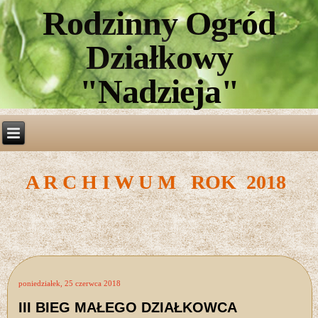
Rodzinny Ogród
Działkowy
"Nadzieja"
A R C H I W U M ROK 2018
poniedziałek, 25 czerwca 2018
III BIEG MAŁEGO DZIAŁKOWCA