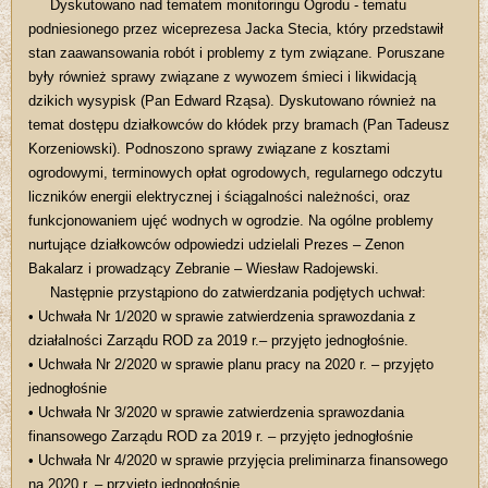
Dyskutowano nad tematem monitoringu Ogrodu - tematu
podniesionego przez wiceprezesa Jacka Stecia, który przedstawił
stan zaawansowania robót i problemy z tym związane. Poruszane
były również sprawy związane z wywozem śmieci i likwidacją
dzikich wysypisk (Pan Edward Rząsa). Dyskutowano również na
temat dostępu działkowców do kłódek przy bramach (Pan Tadeusz
Korzeniowski). Podnoszono sprawy związane z kosztami
ogrodowymi, terminowych opłat ogrodowych, regularnego odczytu
liczników energii elektrycznej i ściągalności należności, oraz
funkcjonowaniem ujęć wodnych w ogrodzie. Na ogólne problemy
nurtujące działkowców odpowiedzi udzielali Prezes – Zenon
Bakalarz i prowadzący Zebranie – Wiesław Radojewski.
Następnie przystąpiono do zatwierdzania podjętych uchwał:
• Uchwała Nr 1/2020 w sprawie zatwierdzenia sprawozdania z
działalności Zarządu ROD za 2019 r.– przyjęto jednogłośnie.
• Uchwała Nr 2/2020 w sprawie planu pracy na 2020 r. – przyjęto
jednogłośnie
• Uchwała Nr 3/2020 w sprawie zatwierdzenia sprawozdania
finansowego Zarządu ROD za 2019 r. – przyjęto jednogłośnie
• Uchwała Nr 4/2020 w sprawie przyjęcia preliminarza finansowego
na 2020 r. – przyjęto jednogłośnie.