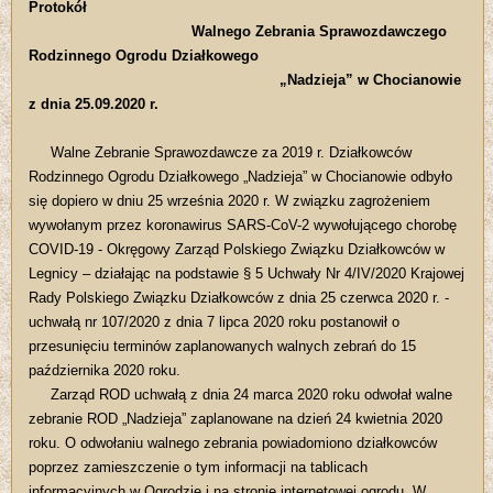
Protokół
Walnego Zebrania Sprawozdawczego
Rodzinnego Ogrodu Działkowego
„Nadzieja” w Chocianowie
z dnia 25.09.2020 r.
Walne Zebranie Sprawozdawcze za 2019 r. Działkowców
Rodzinnego Ogrodu Działkowego „Nadzieja” w Chocianowie odbyło
się dopiero w dniu 25 września 2020 r. W związku zagrożeniem
wywołanym przez koronawirus SARS-CoV-2 wywołującego chorobę
COVID-19 - Okręgowy Zarząd Polskiego Związku Działkowców w
Legnicy – działając na podstawie § 5 Uchwały Nr 4/IV/2020 Krajowej
Rady Polskiego Związku Działkowców z dnia 25 czerwca 2020 r. -
uchwałą nr 107/2020 z dnia 7 lipca 2020 roku postanowił o
przesunięciu terminów zaplanowanych walnych zebrań do 15
października 2020 roku.
Zarząd ROD uchwałą z dnia 24 marca 2020 roku odwołał walne
zebranie ROD „Nadzieja” zaplanowane na dzień 24 kwietnia 2020
roku. O odwołaniu walnego zebrania powiadomiono działkowców
poprzez zamieszczenie o tym informacji na tablicach
informacyjnych w Ogrodzie i na stronie internetowej ogrodu. W