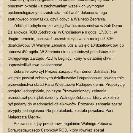
obecnym okresie - z zachowaniem wszelkich wymogów
epidemiologicznych, zaistniała możliwość dokonania tego
statutowego obowiązku, czyli odbycia Walnego Zebrania.
Zebranie odbyło się ze względów bezpieczeństwa w Sali Domu
Działkowca ROD „Stokrotka” w Chocianowie o godz. 17.30 tj. w
drugim terminie, ponieważ uczestniczyło w nim mniej niż 50%
działkowców. W Walnym Zebraniu udział wzięło 10 działkowców, co
stanowi 4% ogółu. W Zebraniu nie uczestniczył przedstawiciel
Okręgowego Zarządu PZD w Legnicy, który w ostatniej chwili
usprawiedliwił swą nieobecność..
Zebranie otworzył Prezes Zarządu Pan Zenon Bakalarz. Na
wstępie powitał zebranych działkowców i zaproponował powierzenie
przewodnictwa obrad Panu Wiesławowi Radojewskiemu. Propozycję
przyjęto jednogłośnie, po czym Przewodniczący zebrania
przedstawił porządek dzienny Walnego Zebrania, który wcześniej
był podany do wiadomości działkowców. Porządek zebrania został
przyjęty jednogłośnie. Na protokolanta została powołana Pani
Małgorzata Mędrek.
Przewodniczący przedstawił regulamin Walnego Zebrania
Sprawozdawczego Członków ROD, który również został