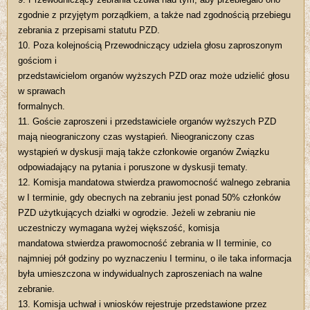
zgodnie z przyjętym porządkiem, a także nad zgodnością przebiegu
zebrania z przepisami statutu PZD.
10. Poza kolejnością Przewodniczący udziela głosu zaproszonym
gościom i
przedstawicielom organów wyższych PZD oraz może udzielić głosu
w sprawach
formalnych.
11. Goście zaproszeni i przedstawiciele organów wyższych PZD
mają nieograniczony czas wystąpień. Nieograniczony czas
wystąpień w dyskusji mają także członkowie organów Związku
odpowiadający na pytania i poruszone w dyskusji tematy.
12. Komisja mandatowa stwierdza prawomocność walnego zebrania
w I terminie, gdy obecnych na zebraniu jest ponad 50% członków
PZD użytkujących działki w ogrodzie. Jeżeli w zebraniu nie
uczestniczy wymagana wyżej większość, komisja
mandatowa stwierdza prawomocność zebrania w II terminie, co
najmniej pół godziny po wyznaczeniu I terminu, o ile taka informacja
była umieszczona w indywidualnych zaproszeniach na walne
zebranie.
13. Komisja uchwał i wniosków rejestruje przedstawione przez