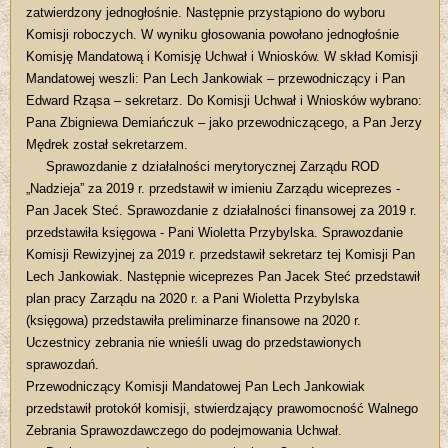
zatwierdzony jednogłośnie. Następnie przystąpiono do wyboru
Komisji roboczych. W wyniku głosowania powołano jednogłośnie
Komisję Mandatową i Komisję Uchwał i Wniosków. W skład Komisji
Mandatowej weszli: Pan Lech Jankowiak – przewodniczący i Pan
Edward Rząsa – sekretarz. Do Komisji Uchwał i Wniosków wybrano:
Pana Zbigniewa Demiańczuk – jako przewodniczącego, a Pan Jerzy
Mędrek został sekretarzem.
Sprawozdanie z działalności merytorycznej Zarządu ROD
„Nadzieja” za 2019 r. przedstawił w imieniu Zarządu wiceprezes -
Pan Jacek Steć. Sprawozdanie z działalności finansowej za 2019 r.
przedstawiła księgowa - Pani Wioletta Przybylska. Sprawozdanie
Komisji Rewizyjnej za 2019 r. przedstawił sekretarz tej Komisji Pan
Lech Jankowiak. Następnie wiceprezes Pan Jacek Steć przedstawił
plan pracy Zarządu na 2020 r. a Pani Wioletta Przybylska
(księgowa) przedstawiła preliminarze finansowe na 2020 r.
Uczestnicy zebrania nie wnieśli uwag do przedstawionych
sprawozdań.
Przewodniczący Komisji Mandatowej Pan Lech Jankowiak
przedstawił protokół komisji, stwierdzający prawomocność Walnego
Zebrania Sprawozdawczego do podejmowania Uchwał.