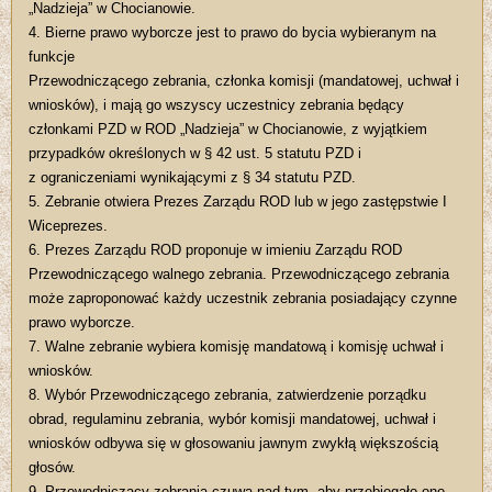
„Nadzieja” w Chocianowie.
4. Bierne prawo wyborcze jest to prawo do bycia wybieranym na
funkcje
Przewodniczącego zebrania, członka komisji (mandatowej, uchwał i
wniosków), i mają go wszyscy uczestnicy zebrania będący
członkami PZD w ROD „Nadzieja” w Chocianowie, z wyjątkiem
przypadków określonych w § 42 ust. 5 statutu PZD i
z ograniczeniami wynikającymi z § 34 statutu PZD.
5. Zebranie otwiera Prezes Zarządu ROD lub w jego zastępstwie I
Wiceprezes.
6. Prezes Zarządu ROD proponuje w imieniu Zarządu ROD
Przewodniczącego walnego zebrania. Przewodniczącego zebrania
może zaproponować każdy uczestnik zebrania posiadający czynne
prawo wyborcze.
7. Walne zebranie wybiera komisję mandatową i komisję uchwał i
wniosków.
8. Wybór Przewodniczącego zebrania, zatwierdzenie porządku
obrad, regulaminu zebrania, wybór komisji mandatowej, uchwał i
wniosków odbywa się w głosowaniu jawnym zwykłą większością
głosów.
9. Przewodniczący zebrania czuwa nad tym, aby przebiegało ono