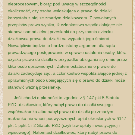
nieprocesowym, biorąc pod uwagę w szczególności
okoliczność, czy osoba wnioskująca o prawo do działki
korzystała z niej ze zmarłym działkowcem. Z powołanych
przepisów prawa wynika, iż członkostwo współdziałające nie
stanowi samodzielnej przesłanki do przyznania dziecku
działkowca prawa do działki na wypadek jego śmierci.
Niewątpliwie będzie to bardzo istotny argument dla sądu
prowadzącego postępowanie w sprawie ustalenia osoby, która
uzyska prawo do działki w przypadku ubiegania się o nie przez
klika osób uprawnionych. Zatem ostatecznie o prawie do
działki zadecyduje sąd, a członkostwo współdziałające jednej z
uprawnionych osób ubiegających się o prawo do działki może
stanowić ważną przesłankę.
Jeśli chodzi o płatności to zgodnie z § 147 pkt 5 Statutu
PZD -działkowiec, który nabył prawo do działki swojego
współmałżonka albo nabył prawo do działki po zmarłym
małżonku nie wnosi podwyższonych opłat okreslonych w §147
pkt 1 ppkt 1 i 2 Statutu PZD (czyli tzw opłaty inwestycyjnej i
wpisowego). Natomiast działkowiec, który nabył prawo do