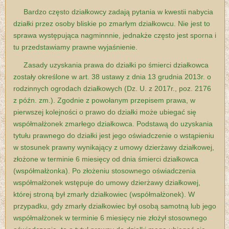
Bardzo często działkowcy zadają pytania w kwestii nabycia
działki przez osoby bliskie po zmarłym działkowcu. Nie jest to
sprawa występująca nagminnnie, jednakże często jest sporna i
tu przedstawiamy prawne wyjaśnienie.
Zasady uzyskania prawa do działki po śmierci działkowca
zostały określone w art. 38 ustawy z dnia 13 grudnia 2013r. o
rodzinnych ogrodach działkowych (Dz. U. z 2017r., poz. 2176
z późn. zm.). Zgodnie z powołanym przepisem prawa, w
pierwszej kolejności o prawo do działki może ubiegać się
współmałżonek zmarłego działkowca. Podstawą do uzyskania
tytułu prawnego do działki jest jego oświadczenie o wstąpieniu
w stosunek prawny wynikający z umowy dzierżawy działkowej,
złożone w terminie 6 miesięcy od dnia śmierci działkowca
(współmałżonka). Po złożeniu stosownego oświadczenia
współmałżonek wstępuje do umowy dzierżawy działkowej,
której stroną był zmarły działkowiec (współmałżonek). W
przypadku, gdy zmarły działkowiec był osobą samotną lub jego
współmałżonek w terminie 6 miesięcy nie złożył stosownego