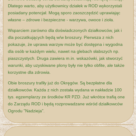
Dlatego warto, aby użytkownicy działek w ROD wykorzystali
posiadany potencjał. Mogą sporo zaoszczędzić uprawiając
własne – zdrowe i bezpieczne - warzywa, owoce i zioła.
Wsparciem zarówno dla doświadczonych działkowców, jak i
dla poczatkujących będą w/w broszury. Pierwsza z nich
pokazuje, że uprawa warzyw może być dostępna i wygodna
dla osób w każdym wielu, nawet na glebach słabszych np.
piaszczystych. Druga zawiera m.in. wskazówki, jak stworzyć
warunki, aby uzyskiwane plony były nie tylko obfite, ale także
korzystne dla zdrowia.
Obie broszury trafiły już do Okręgów. Są bezpłatne dla
działkowców. Każda z nich została wydana w nakładzie 100
tys. egzemplarzy ze środków KR PZD. Już wkrótce trafią one
do Zarządu ROD i będą rozprowadzane wśród działkowców
Ogrodu "Nadzieja".