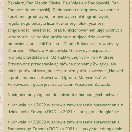
Bakalarz, Pan Marcin Śliwka, Pan Wiesław Radojewski, Pan
Tadeusz Korzeniowski). Podnoszono też sprawy związane z
kosztami ogrodowymi, terminowych opłat ogrodowych,
regularnego odczytu liczników energii elektrycznej i
ściągalności należności, oraz funkcjonowaniem ujęć wodnych
w ogrodzie. Na ogólne problemy nurtujące działkowców
odpowiedzi udzielali Prezes – Zenon Bakalarz i prowadzący
Zebranie – Wiesław Radojewski. Głos w dyskusji zabrał
również przedstawiciel OZ PZD w Legnicy – Pan Andrzej
Brzustowicz przedstawiając główne problemy Związku, ale
także porównał występujące problemy działkowców z „Nadziei”
z problemami działkowców z Ogrodu „Marysieńka” w
Polkowicach, gdzie jest na co dzień Prezesem Zarządu.
Następnie przystąpiono do zatwierdzania podjętych uchwał:
• Uchwała Nr 1/2022 w sprawie zatwierdzenia sprawozdania z
działalności Zarządu ROD za 2021 r.– przyjęto jednogłośnie.
• Uchwała Nr 2/2022 w sprawie zatwierdzenia sprawozdania
finansowego Zarządu ROD za 2021 r. – przyjęto jednogłośnie