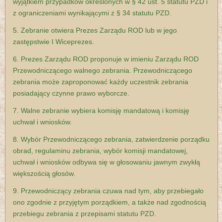
wyjątkiem przypadków określonych w § 42 ust. 5 statutu PZD i
z ograniczeniami wynikającymi z § 34 statutu PZD.
5. Zebranie otwiera Prezes Zarządu ROD lub w jego
zastępstwie I Wiceprezes.
6. Prezes Zarządu ROD proponuje w imieniu Zarządu ROD
Przewodniczącego walnego zebrania. Przewodniczącego
zebrania może zaproponować każdy uczestnik zebrania
posiadający czynne prawo wyborcze.
7. Walne zebranie wybiera komisję mandatową i komisję
uchwał i wniosków.
8. Wybór Przewodniczącego zebrania, zatwierdzenie porządku
obrad, regulaminu zebrania, wybór komisji mandatowej,
uchwał i wniosków odbywa się w głosowaniu jawnym zwykłą
większością głosów.
9. Przewodniczący zebrania czuwa nad tym, aby przebiegało
ono zgodnie z przyjętym porządkiem, a także nad zgodnością
przebiegu zebrania z przepisami statutu PZD.