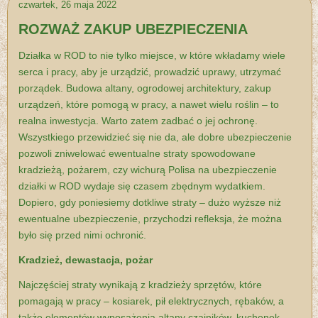
czwartek, 26 maja 2022
ROZWAŻ ZAKUP UBEZPIECZENIA
Działka w ROD to nie tylko miejsce, w które wkładamy wiele
serca i pracy, aby je urządzić, prowadzić uprawy, utrzymać
porządek. Budowa altany, ogrodowej architektury, zakup
urządzeń, które pomogą w pracy, a nawet wielu roślin – to
realna inwestycja. Warto zatem zadbać o jej ochronę.
Wszystkiego przewidzieć się nie da, ale dobre ubezpieczenie
pozwoli zniwelować ewentualne straty spowodowane
kradzieżą, pożarem, czy wichurą Polisa na ubezpieczenie
działki w ROD wydaje się czasem zbędnym wydatkiem.
Dopiero, gdy poniesiemy dotkliwe straty – dużo wyższe niż
ewentualne ubezpieczenie, przychodzi refleksja, że można
było się przed nimi ochronić.
Kradzież, dewastacja, pożar
Najczęściej straty wynikają z kradzieży sprzętów, które
pomagają w pracy – kosiarek, pił elektrycznych, rębaków, a
także elementów wyposażenia altany czajników, kuchenek.