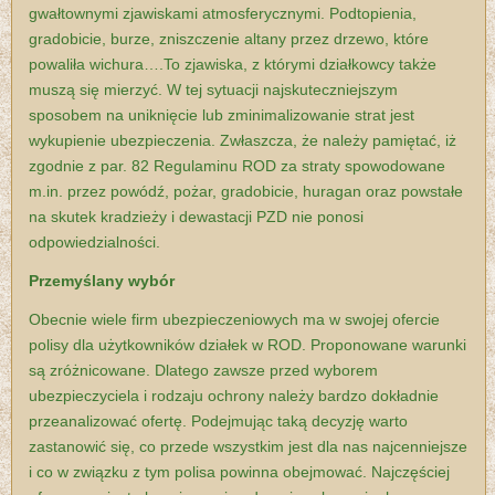
gwałtownymi zjawiskami atmosferycznymi. Podtopienia,
gradobicie, burze, zniszczenie altany przez drzewo, które
powaliła wichura….To zjawiska, z którymi działkowcy także
muszą się mierzyć.
W tej sytuacji najskuteczniejszym
sposobem na uniknięcie lub zminimalizowanie strat jest
wykupienie ubezpieczenia. Zwłaszcza, że należy pamiętać, iż
zgodnie z par. 82 Regulaminu ROD za straty spowodowane
m.in. przez powódź, pożar, gradobicie, huragan oraz powstałe
na skutek kradzieży i dewastacji PZD nie ponosi
odpowiedzialności.
Przemyślany wybór
Obecnie wiele firm ubezpieczeniowych ma w swojej ofercie
polisy dla użytkowników działek w ROD. Proponowane warunki
są zróżnicowane. Dlatego zawsze przed wyborem
ubezpieczyciela i rodzaju ochrony należy bardzo dokładnie
przeanalizować ofertę. Podejmując taką decyzję warto
zastanowić się, co przede wszystkim jest dla nas najcenniejsze
i co w związku z tym polisa powinna obejmować. Najczęściej