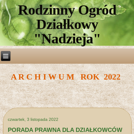
Rodzinny Ogród
Działkowy
"Nadzieja"
A R C H I W U M ROK 2022
czwartek, 3 listopada 2022
PORADA PRAWNA DLA DZIAŁKOWCÓW