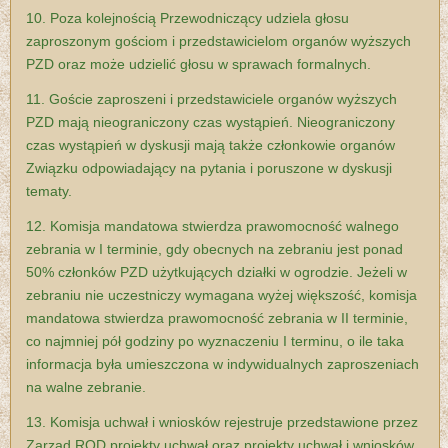
10. Poza kolejnością Przewodniczący udziela głosu
zaproszonym gościom i
przedstawicielom organów wyższych
PZD oraz może udzielić głosu w sprawach
formalnych.
11. Goście zaproszeni i przedstawiciele organów wyższych
PZD mają nieograniczony czas wystąpień. Nieograniczony
czas wystąpień w dyskusji mają także członkowie organów
Związku odpowiadający na pytania i poruszone w dyskusji
tematy.
12. Komisja mandatowa stwierdza prawomocność walnego
zebrania w I terminie, gdy obecnych na zebraniu jest ponad
50% członków PZD użytkujących działki w ogrodzie. Jeżeli w
zebraniu nie uczestniczy wymagana wyżej większość, komisja
mandatowa stwierdza prawomocność zebrania w II terminie,
co najmniej pół godziny po wyznaczeniu I terminu, o ile taka
informacja była umieszczona w indywidualnych zaproszeniach
na walne zebranie.
13. Komisja uchwał i wniosków rejestruje przedstawione przez
Zarząd ROD projekty uchwał oraz projekty uchwał i wniosków