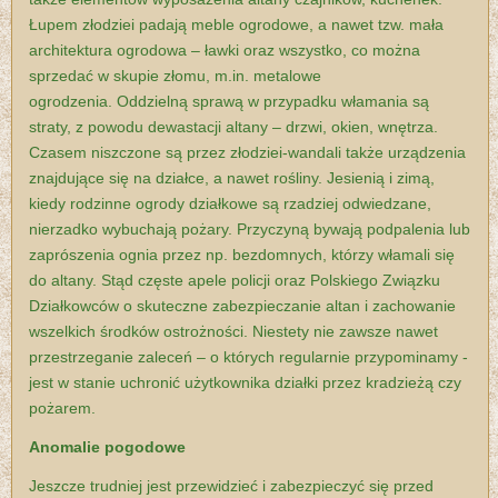
Łupem złodziei padają meble ogrodowe, a nawet tzw. mała
architektura ogrodowa – ławki oraz wszystko, co można
sprzedać w skupie złomu, m.in. metalowe
ogrodzenia.
Oddzielną sprawą w przypadku włamania są
straty, z powodu dewastacji altany – drzwi, okien, wnętrza.
Czasem niszczone są przez złodziei-wandali także urządzenia
znajdujące się na działce, a nawet rośliny.
Jesienią i zimą,
kiedy rodzinne ogrody działkowe są rzadziej odwiedzane,
nierzadko wybuchają pożary. Przyczyną bywają podpalenia lub
zaprószenia ognia przez np. bezdomnych, którzy włamali się
do altany.
Stąd częste apele policji oraz Polskiego Związku
Działkowców o skuteczne zabezpieczanie altan i zachowanie
wszelkich środków ostrożności. Niestety nie zawsze nawet
przestrzeganie zaleceń – o których regularnie przypominamy -
jest w stanie uchronić użytkownika działki przez kradzieżą czy
pożarem.
Anomalie pogodowe
Jeszcze trudniej jest przewidzieć i zabezpieczyć się przed