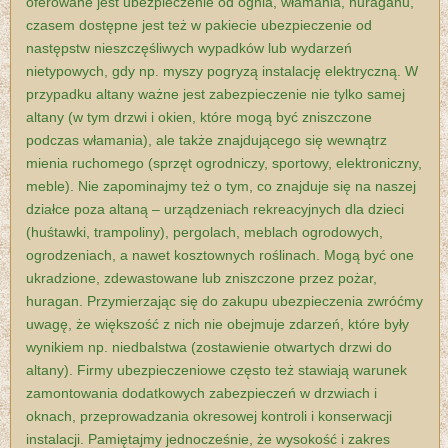
oferowane jest ubezpieczenie od ognia, włamania, huraganu,
czasem dostępne jest też w pakiecie ubezpieczenie od
następstw nieszczęśliwych wypadków lub wydarzeń
nietypowych, gdy np. myszy pogryzą instalację elektryczną.
W
przypadku altany ważne jest zabezpieczenie nie tylko samej
altany (w tym drzwi i okien, które mogą być zniszczone
podczas włamania), ale także znajdującego się wewnątrz
mienia ruchomego (sprzęt ogrodniczy, sportowy, elektroniczny,
meble).
Nie zapominajmy też o tym, co znajduje się na naszej
działce poza altaną – urządzeniach rekreacyjnych dla dzieci
(huśtawki, trampoliny), pergolach, meblach ogrodowych,
ogrodzeniach, a nawet kosztownych roślinach. Mogą być one
ukradzione, zdewastowane lub zniszczone przez pożar,
huragan.
Przymierzając się do zakupu ubezpieczenia zwróćmy
uwagę, że większość z nich nie obejmuje zdarzeń, które były
wynikiem np. niedbalstwa (zostawienie otwartych drzwi do
altany). Firmy ubezpieczeniowe często też stawiają warunek
zamontowania dodatkowych zabezpieczeń w drzwiach i
oknach, przeprowadzania okresowej kontroli i konserwacji
instalacji.
Pamiętajmy jednocześnie, że wysokość i zakres