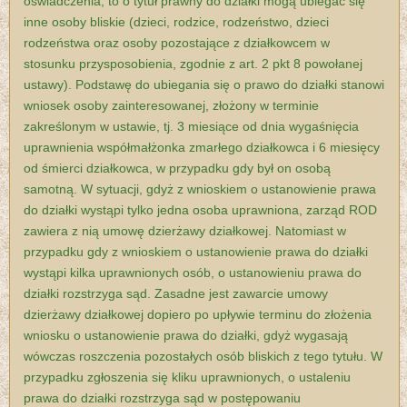
oświadczenia, to o tytuł prawny do działki mogą ubiegać się
inne osoby bliskie (dzieci, rodzice, rodzeństwo, dzieci
rodzeństwa oraz osoby pozostające z działkowcem w
stosunku przysposobienia, zgodnie z art. 2 pkt 8 powołanej
ustawy). Podstawę do ubiegania się o prawo do działki stanowi
wniosek osoby zainteresowanej, złożony w terminie
zakreślonym w ustawie, tj. 3 miesiące od dnia wygaśnięcia
uprawnienia współmałżonka zmarłego działkowca i 6 miesięcy
od śmierci działkowca, w przypadku gdy był on osobą
samotną. W sytuacji, gdyż z wnioskiem o ustanowienie prawa
do działki wystąpi tylko jedna osoba uprawniona, zarząd ROD
zawiera z nią umowę dzierżawy działkowej. Natomiast w
przypadku gdy z wnioskiem o ustanowienie prawa do działki
wystąpi kilka uprawnionych osób, o ustanowieniu prawa do
działki rozstrzyga sąd. Zasadne jest zawarcie umowy
dzierżawy działkowej dopiero po upływie terminu do złożenia
wniosku o ustanowienie prawa do działki, gdyż wygasają
wówczas roszczenia pozostałych osób bliskich z tego tytułu. W
przypadku zgłoszenia się kliku uprawnionych, o ustaleniu
prawa do działki rozstrzyga sąd w postępowaniu