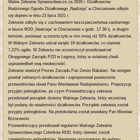
Walne Zebranie Sprawozdawcze za 2020 r. Działkowców
Rodzinnego Ogrodu Działkowego „Nadzieja” w Chocianowie odbyło
się dopiero w dniu 23 lipca 2021 r.
Zebranie odbyło się z zachowaniem bezxzpieczeństwa sanitarnego
w biurze ROD „Nadzieja” w Chocianowie o godz. 17.30 tj. w drugim
terminie, ponieważ uczestniczyło w nim mniej niż 50% działkowców.
W Walnym Zebraniu udział wzięło 18 działkowców, co stanowi
7,22% ogółu. W Zebraniu nie uczestniczył przedstawiciel
Okręgowego Zarządu PZD w Legnicy, który w ostatniej chwili
usprawiedliwił swą nieobecność..
Zebranie otworzył Prezes Zarządu Pan Zenon Bakalarz. Na wstępie
powitał zebranych działkowców i zaproponował powierzenie
przewodnictwa obrad Panu Wiesławowi Radojewskiemu. Propozycję
przyjęto jednogłośnie, po czym Przewodniczący zebrania
przedstawił porządek dzienny Walnego Zebrania, który wcześniej
był podany do wiadomości działkowców. Porządek zebrania został
przyjęty jednogłośnie. Na protokolanta został powołany Pan Wiesław
Brzozowski.
Przewodniczący przedstawił regulamin Walnego Zebrania
Sprawozdawczego Członków ROD, który również został
zatwierdzony jednogłośnie. Następnie przystąpiono do wyboru