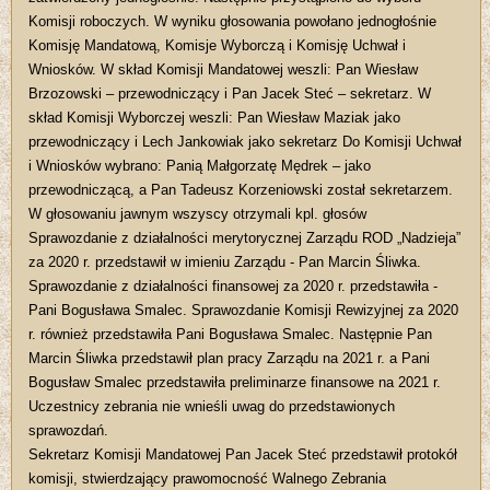
Komisji roboczych. W wyniku głosowania powołano jednogłośnie
Komisję Mandatową, Komisje Wyborczą i Komisję Uchwał i
Wniosków. W skład Komisji Mandatowej weszli: Pan Wiesław
Brzozowski – przewodniczący i Pan Jacek Steć – sekretarz. W
skład Komisji Wyborczej weszli: Pan Wiesław Maziak jako
przewodniczący i Lech Jankowiak jako sekretarz Do Komisji Uchwał
i Wniosków wybrano: Panią Małgorzatę Mędrek – jako
przewodniczącą, a Pan Tadeusz Korzeniowski został sekretarzem.
W głosowaniu jawnym wszyscy otrzymali kpl. głosów
Sprawozdanie z działalności merytorycznej Zarządu ROD „Nadzieja”
za 2020 r. przedstawił w imieniu Zarządu - Pan Marcin Śliwka.
Sprawozdanie z działalności finansowej za 2020 r. przedstawiła -
Pani Bogusława Smalec. Sprawozdanie Komisji Rewizyjnej za 2020
r. również przedstawiła Pani Bogusława Smalec. Następnie Pan
Marcin Śliwka przedstawił plan pracy Zarządu na 2021 r. a Pani
Bogusław Smalec przedstawiła preliminarze finansowe na 2021 r.
Uczestnicy zebrania nie wnieśli uwag do przedstawionych
sprawozdań.
Sekretarz Komisji Mandatowej Pan Jacek Steć przedstawił protokół
komisji, stwierdzający prawomocność Walnego Zebrania