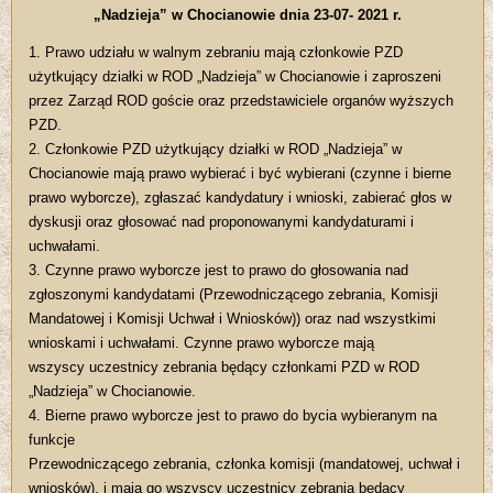
„Nadzieja” w Chocianowie dnia 23-07- 2021 r.
1. Prawo udziału w walnym zebraniu mają członkowie PZD
użytkujący działki w ROD „Nadzieja” w Chocianowie i zaproszeni
przez Zarząd ROD goście oraz przedstawiciele organów wyższych
PZD.
2. Członkowie PZD użytkujący działki w ROD „Nadzieja” w
Chocianowie mają prawo wybierać i być wybierani (czynne i bierne
prawo wyborcze), zgłaszać kandydatury i wnioski, zabierać głos w
dyskusji oraz głosować nad proponowanymi kandydaturami i
uchwałami.
3. Czynne prawo wyborcze jest to prawo do głosowania nad
zgłoszonymi kandydatami (Przewodniczącego zebrania, Komisji
Mandatowej i Komisji Uchwał i Wniosków)) oraz nad wszystkimi
wnioskami i uchwałami. Czynne prawo wyborcze mają
wszyscy uczestnicy zebrania będący członkami PZD w ROD
„Nadzieja” w Chocianowie.
4. Bierne prawo wyborcze jest to prawo do bycia wybieranym na
funkcje
Przewodniczącego zebrania, członka komisji (mandatowej, uchwał i
wniosków), i mają go wszyscy uczestnicy zebrania będący