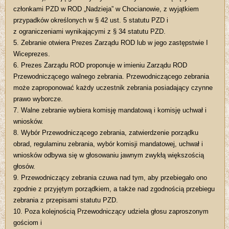
członkami PZD w ROD „Nadzieja” w Chocianowie, z wyjątkiem
przypadków określonych w § 42 ust. 5 statutu PZD i
z ograniczeniami wynikającymi z § 34 statutu PZD.
5. Zebranie otwiera Prezes Zarządu ROD lub w jego zastępstwie I
Wiceprezes.
6. Prezes Zarządu ROD proponuje w imieniu Zarządu ROD
Przewodniczącego walnego zebrania. Przewodniczącego zebrania
może zaproponować każdy uczestnik zebrania posiadający czynne
prawo wyborcze.
7. Walne zebranie wybiera komisję mandatową i komisję uchwał i
wniosków.
8. Wybór Przewodniczącego zebrania, zatwierdzenie porządku
obrad, regulaminu zebrania, wybór komisji mandatowej, uchwał i
wniosków odbywa się w głosowaniu jawnym zwykłą większością
głosów.
9. Przewodniczący zebrania czuwa nad tym, aby przebiegało ono
zgodnie z przyjętym porządkiem, a także nad zgodnością przebiegu
zebrania z przepisami statutu PZD.
10. Poza kolejnością Przewodniczący udziela głosu zaproszonym
gościom i