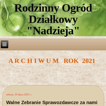
Rodzinny Ogród
Działkowy
"Nadzieja"
A R C H I W U M ROK 2021
sobota, 24 lipca 2021 r
Walne Zebranie Sprawozdawcze za nami