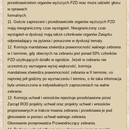
przedstawicielom organów wyższych PZD oraz może udzielić głosu
w sprawach
formalnych.
11. Goście zaproszeni i przedstawiciele organów wyższych PZD
mają nieograniczony czas wystąpień. Nieograniczony czas
wystąpień w dyskusji mają także członkowie organów Związku
odpowiadający na pytania i poruszone w dyskusji tematy.
12. Komisja mandatowa stwierdza prawomocność walnego zebrania
w I terminie, gdy obecnych na zebraniu jest ponad 50% członków
PZD użytkujących działki w ogrodzie. Jeżeli w zebraniu nie
uczestniczy wymagana wyżej większość, komisja
mandatowa stwierdza prawomocność zebrania w II terminie, co
najmniej pół godziny po wyznaczeniu I terminu, o ile taka informacja
była umieszczona w indywidualnych zaproszeniach na walne
zebranie.
13. Komisja uchwał i wniosków rejestruje przedstawione przez
Zarząd ROD projekty uchwał oraz projekty uchwał i wniosków
proponowanych w trakcie trwania zebrania i przedstawia je pod
głosowanie w postaci uchwał walnego zebrania.
Głosowanie przeprowadza Przewodniczący zebrania.