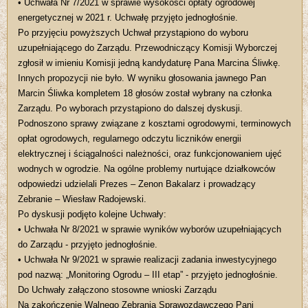
• Uchwała Nr 7/2021 w sprawie wysokości opłaty ogrodowej
energetycznej w 2021 r. Uchwałę przyjęto jednogłośnie.
Po przyjęciu powyższych Uchwał przystąpiono do wyboru
uzupełniającego do Zarządu. Przewodniczący Komisji Wyborczej
zgłosił w imieniu Komisji jedną kandydaturę Pana Marcina Śliwkę.
Innych propozycji nie było. W wyniku głosowania jawnego Pan
Marcin Śliwka kompletem 18 głosów został wybrany na członka
Zarządu. Po wyborach przystąpiono do dalszej dyskusji.
Podnoszono sprawy związane z kosztami ogrodowymi, terminowych
opłat ogrodowych, regularnego odczytu liczników energii
elektrycznej i ściągalności należności, oraz funkcjonowaniem ujęć
wodnych w ogrodzie. Na ogólne problemy nurtujące działkowców
odpowiedzi udzielali Prezes – Zenon Bakalarz i prowadzący
Zebranie – Wiesław Radojewski.
Po dyskusji podjęto kolejne Uchwały:
• Uchwała Nr 8/2021 w sprawie wyników wyborów uzupełniających
do Zarządu - przyjęto jednogłośnie.
• Uchwała Nr 9/2021 w sprawie realizacji zadania inwestycyjnego
pod nazwą: „Monitoring Ogrodu – III etap” - przyjęto jednogłośnie.
Do Uchwały załączono stosowne wnioski Zarządu
Na zakończenie Walnego Zebrania Sprawozdawczego Pani