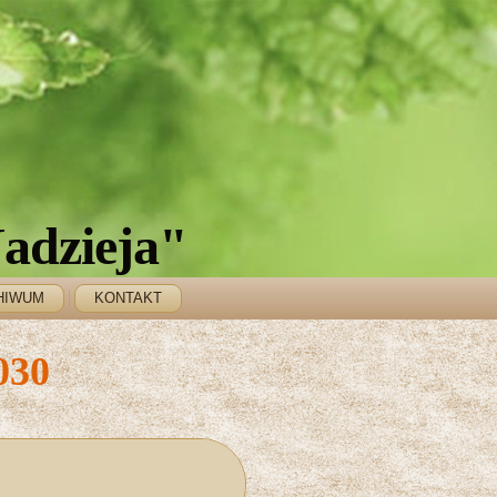
adzieja"
HIWUM
KONTAKT
030